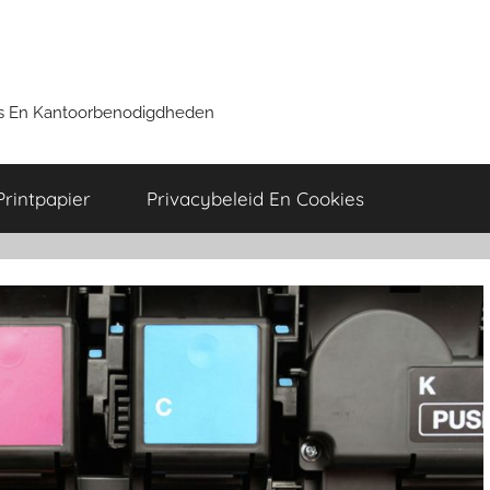
ers En Kantoorbenodigdheden
Printpapier
Privacybeleid En Cookies