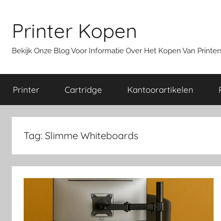
Ga
naar
Printer Kopen
de
inhoud
Bekijk Onze Blog Voor Informatie Over Het Kopen Van Print
Printer
Cartridge
Kantoorartikelen
Tag:
Slimme Whiteboards