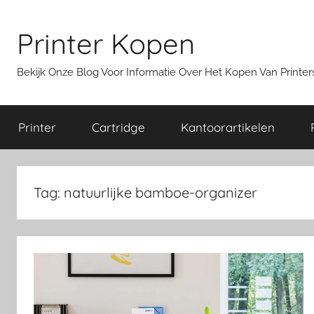
Ga
naar
Printer Kopen
de
inhoud
Bekijk Onze Blog Voor Informatie Over Het Kopen Van Print
Printer
Cartridge
Kantoorartikelen
Tag:
natuurlijke bamboe-organizer