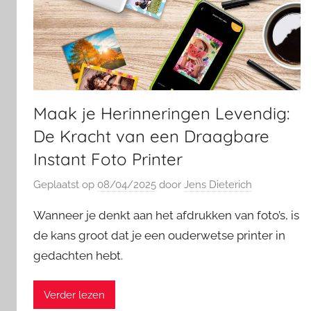
Maak je Herinneringen Levendig:
De Kracht van een Draagbare
Instant Foto Printer
Geplaatst op
08/04/2025
door
Jens Dieterich
Wanneer je denkt aan het afdrukken van foto’s, is
de kans groot dat je een ouderwetse printer in
gedachten hebt.
Verder lezen