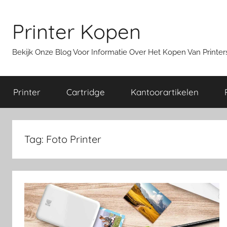
Ga
naar
Printer Kopen
de
inhoud
Bekijk Onze Blog Voor Informatie Over Het Kopen Van Print
Printer
Cartridge
Kantoorartikelen
Tag:
Foto Printer