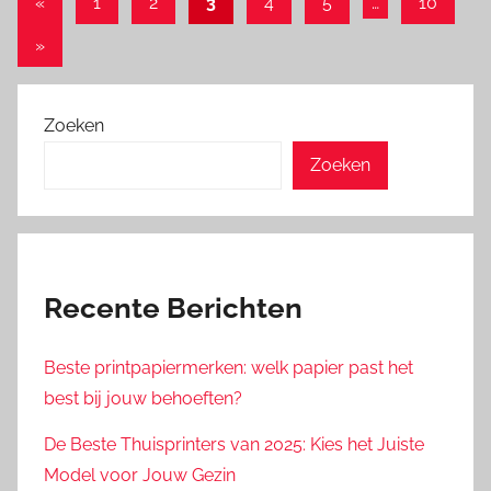
Berichten
Vorige
«
1
2
3
4
5
…
10
berichten
paginering
Volgende
»
berichten
Zoeken
Zoeken
Recente Berichten
Beste printpapiermerken: welk papier past het
best bij jouw behoeften?
De Beste Thuisprinters van 2025: Kies het Juiste
Model voor Jouw Gezin